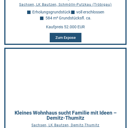
Sachsen, LK Bautzen, Schmölln-Putzkau (Tröbigau)
Erholungsgrundstück
voll erschlossen
584 m² Grundstücksfl. ca.
Kaufpreis 52.000 EUR
Zum Expose
Kleines Wohnhaus sucht Familie mit Ideen –
Demitz-Thumitz
Sachsen, LK Bautzen, Demitz-Thumitz